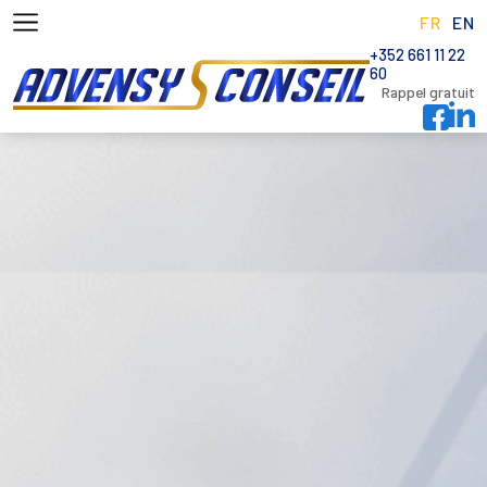
FR
EN
+352 661 11 22
60
Rappel gratuit